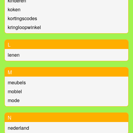
kinderen
koken
kortingscodes
kringloopwinkel
L
lenen
M
meubels
mobiel
mode
N
nederland