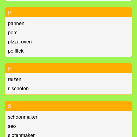
P
pannen
pers
pizza-oven
politiek
R
reizen
rijscholen
S
schoonmaken
seo
slotenmaker