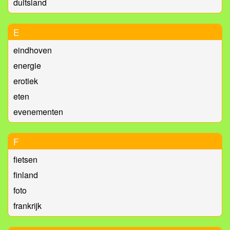
duitsland
E
eindhoven
energie
erotiek
eten
evenementen
F
fietsen
finland
foto
frankrijk