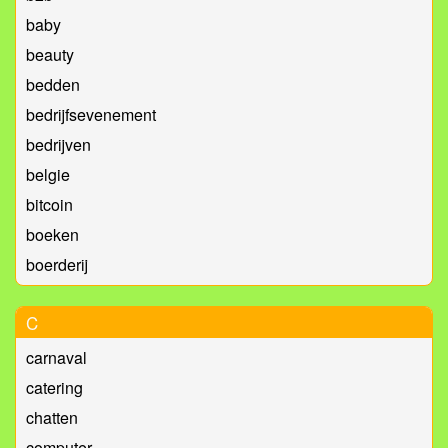
baby
beauty
bedden
bedrijfsevenement
bedrijven
belgie
bitcoin
boeken
boerderij
C
carnaval
catering
chatten
computer