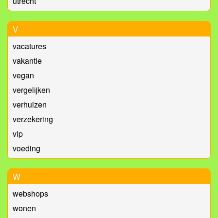
utrecht
V
vacatures
vakantie
vegan
vergelijken
verhuizen
verzekering
vip
voeding
W
webshops
wonen