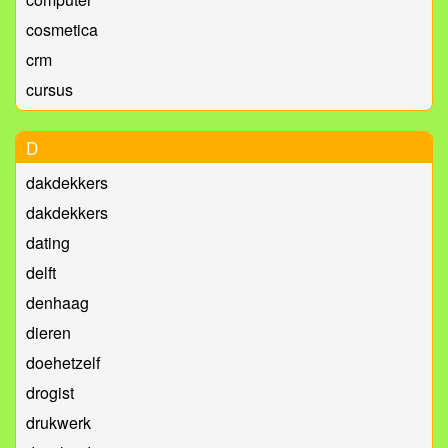
cosmetica
crm
cursus
D
dakdekkers
dakdekkers
dating
delft
denhaag
dieren
doehetzelf
drogist
drukwerk