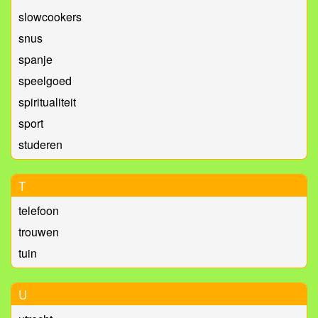
slowcookers
snus
spanje
speelgoed
spiritualiteit
sport
studeren
T
telefoon
trouwen
tuin
U