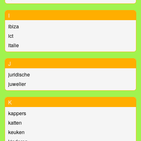
I
ibiza
ict
italie
J
juridische
juwelier
K
kappers
katten
keuken