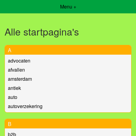
Menu +
Alle startpagina's
A
advocaten
afvallen
amsterdam
antiek
auto
autoverzekering
B
b2b