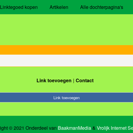
Linktegoed kopen
Artikelen
Alle dochterpagina's
Link toevoegen
Contact
Link toevoegen
ight © 2021 Onderdeel van
BaakmanMedia
&
Vrolijk Internet S