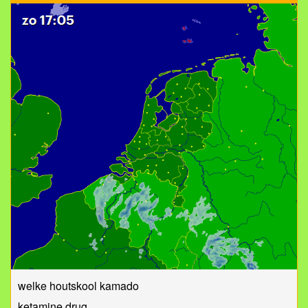
welke houtskool kamado
ketamine drug