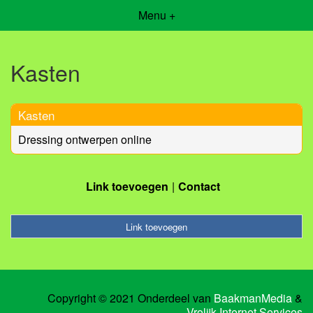
Menu +
Kasten
Kasten
Dressing ontwerpen online
Link toevoegen
Contact
Link toevoegen
Copyright © 2021 Onderdeel van
BaakmanMedia
&
Vrolijk Internet Services