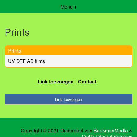
Menu +
Prints
Prints
UV DTF AB films
Link toevoegen
Contact
Link toevoegen
Copyright © 2021 Onderdeel van
BaakmanMedia
&
Vrolijk Internet Services