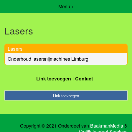
Menu +
Lasers
Lasers
Onderhoud lasersnijmachines Limburg
Link toevoegen
Contact
Link toevoegen
Copyright © 2021 Onderdeel van
BaakmanMedia
&
Vrolijk Internet Services