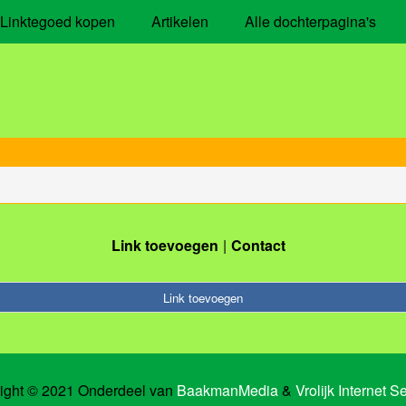
Linktegoed kopen
Artikelen
Alle dochterpagina's
Link toevoegen
Contact
Link toevoegen
ight © 2021 Onderdeel van
BaakmanMedia
&
Vrolijk Internet S