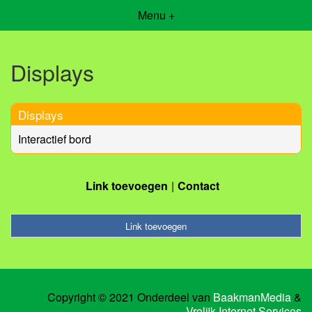
Menu +
Displays
Displays
Interactief bord
Link toevoegen
Contact
Link toevoegen
Copyright © 2021 Onderdeel van
BaakmanMedia
&
Vrolijk Internet Services