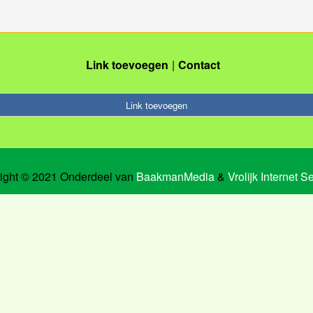
Link toevoegen
Contact
Link toevoegen
ight © 2021 Onderdeel van
BaakmanMedia
&
Vrolijk Internet S