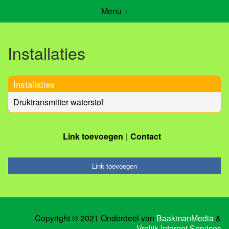
Menu +
Installaties
Installaties
Druktransmitter waterstof
Link toevoegen
Contact
Link toevoegen
Copyright © 2021 Onderdeel van
BaakmanMedia
&
Vrolijk Internet Services