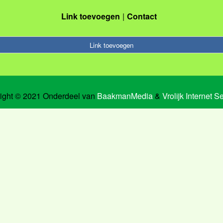
Link toevoegen
Contact
Link toevoegen
ight © 2021 Onderdeel van
BaakmanMedia
&
Vrolijk Internet S