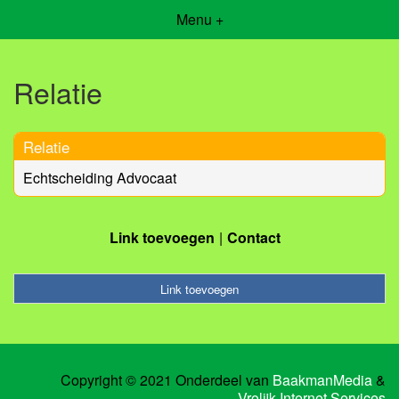
Menu +
Relatie
Relatie
Echtscheiding Advocaat
Link toevoegen
Contact
Link toevoegen
Copyright © 2021 Onderdeel van
BaakmanMedia
&
Vrolijk Internet Services