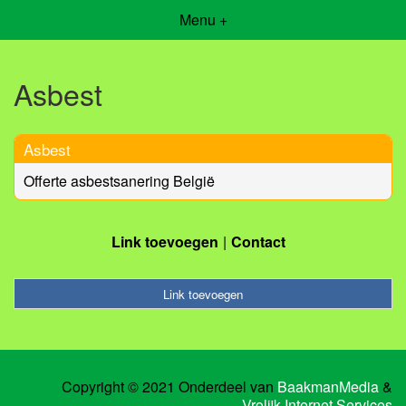
Menu +
Asbest
Asbest
Offerte asbestsanering België
Link toevoegen
Contact
Link toevoegen
Copyright © 2021 Onderdeel van
BaakmanMedia
&
Vrolijk Internet Services