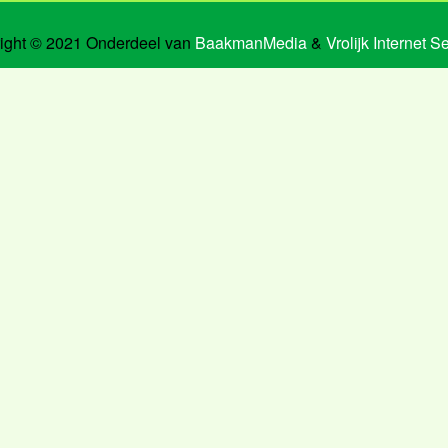
ight © 2021 Onderdeel van
BaakmanMedia
&
Vrolijk Internet S