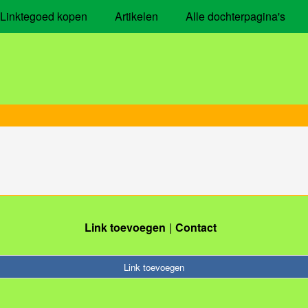
Linktegoed kopen
Artikelen
Alle dochterpagina's
Link toevoegen
Contact
Link toevoegen