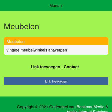
Menu +
Meubelen
Meubelen
vintage meubelwinkels antwerpen
Link toevoegen
Contact
Link toevoegen
Copyright © 2021 Onderdeel van
BaakmanMedia
&
Vrolijk Internet Services