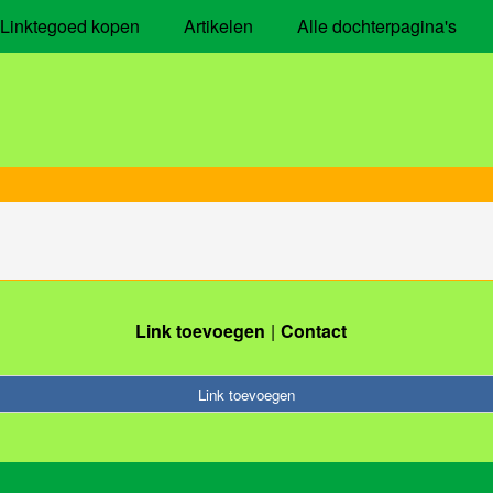
Linktegoed kopen
Artikelen
Alle dochterpagina's
Link toevoegen
Contact
Link toevoegen