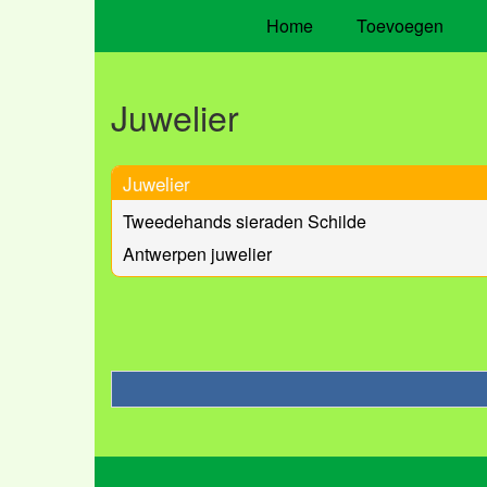
Home
Toevoegen
Juwelier
Juwelier
Tweedehands sieraden Schilde
Antwerpen juwelier