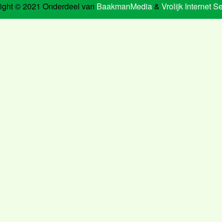
ight © 2021 Onderdeel van
BaakmanMedia
&
Vrolijk Internet S