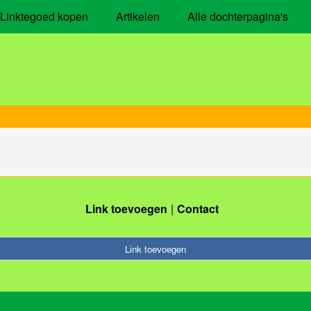
Linktegoed kopen
Artikelen
Alle dochterpagina's
Link toevoegen
Contact
Link toevoegen