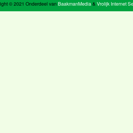
ight © 2021 Onderdeel van
BaakmanMedia
&
Vrolijk Internet S